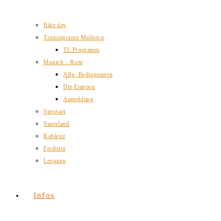
Bike day
Trainingcamp Mallorca
TL Programm
Munich – Rom
Allg. Bedingungen
Die Etappen
Anmeldung
Spessart
Sauerland
Koblenz
Freiburg
Leogang
Infos